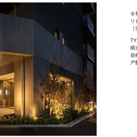
令
リ
［
T
構
規模
戸