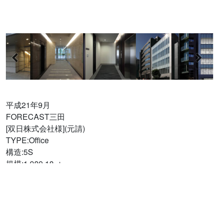
平成21年9月
FORECAST三田
[双日株式会社様](元請)
TYPE:Office
構造:5S
規模:1,989.18㎡
戸数:5室
© 株式会社ウィッシュワーク設計事務所