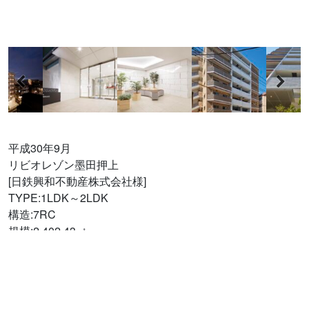
平成30年9月
リビオレゾン墨田押上
[日鉄興和不動産株式会社様]
TYPE:1LDK～2LDK
構造:7RC
規模:2,402.43㎡
戸数:42戸
© 株式会社ウィッシュワーク設計事務所