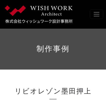
コンテンツへスキップ
メインナビゲーション
制作事例
リビオレゾン墨田押上